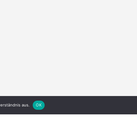
erständnis aus.
OK
cken.
er verrühren. Anschließend alle