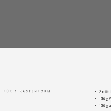
FÜR 1 KASTENFORM
2 reif
150 g 
150 g a