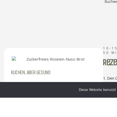
Buchwe
10-1
50 M
Reze
KUCHEN, ABER GESUND
1. Den 
Das Brot schmeckt besonders gut, wenn man
2. Die N
Diese Website benutzt 
ein wenig Marmelade oder Mandelmus auf eine
3. Die B
Scheibe streicht.
4. Das M
anderen
Da das Brot zuckerfrei, durch die Rosinen bzw.