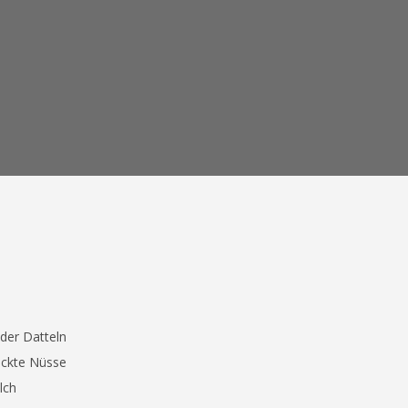
der Datteln
ackte Nüsse
lch