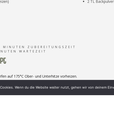
izen)
2 TL Backpulver
5 MINUTEN ZUBEREITUNGSZEIT
INUTEN WARTEZEIT
pt
Ofen auf 175°C Ober- und Unterhitze vorheizen.
üsse fein hacken. Falls verwendet, auch die Datteln fein hacken.
Cookies. Wenn du die Website weiter nutzt, gehen wir von deinem Einv
ananen in einer Schüssel mit einer Gabel zu einem feinen Mus zerdrü
ehl und das Backpulver in die Schüssel geben und alles gut miteinand
 Zutaten hinzugeben und zu einem Teig verrühren.